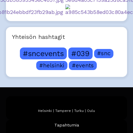
Yhteisön hashtagit
#sncevents
#039
#snc
#helsinki
#events
Helsinki | Tampere | Turku | Oulu
Tapahtumia