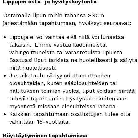
Lippujen osto- ja hyvityskäytäntö
Ostamalla lipun mihin tahansa SNC:n
järjestämään tapahtumaan, hyväksyt seuraavat:
Lippuja ei voi vaihtaa eikä niitä voi lunastaa
takaisin. Emme vastaa kadonneista,
vahingoittuneista tai varastetuista lipuista.
Saatuasi liput tarkista ne huolellisesti ja säilytä
niitä huolellisesti.
Jos aikataulu siirtyy odottamattomien
olosuhteiden, kuten sääolosuhteiden tai
hallituksen toimien vuoksi, liput voidaan siirtää
tuleviin tapahtumiin. Hyvitystä ei kuitenkaan
myönnetä missään olosuhteissa rahana.
Kaikkien tapahtumaan osallistujien tulee olla
vähintään 18-vuotiaita.
Käyttäytyminen tapahtumissa