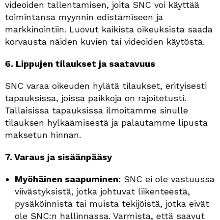
videoiden tallentamisen, joita SNC voi käyttää
toimintansa myynnin edistämiseen ja
markkinointiin. Luovut kaikista oikeuksista saada
korvausta näiden kuvien tai videoiden käytöstä.
6. Lippujen tilaukset ja saatavuus
SNC varaa oikeuden hylätä tilaukset, erityisesti
tapauksissa, joissa paikkoja on rajoitetusti.
Tällaisissa tapauksissa ilmoitamme sinulle
tilauksen hylkäämisestä ja palautamme lipusta
maksetun hinnan.
7. Varaus ja sisäänpääsy
Myöhäinen saapuminen:
SNC ei ole vastuussa
viivästyksistä, jotka johtuvat liikenteestä,
pysäköinnistä tai muista tekijöistä, jotka eivät
ole SNC:n hallinnassa. Varmista, että saavut