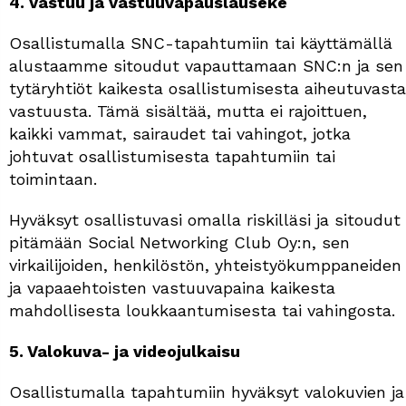
4. Vastuu ja vastuuvapauslauseke
Osallistumalla SNC-tapahtumiin tai käyttämällä
alustaamme sitoudut vapauttamaan SNC:n ja sen
tytäryhtiöt kaikesta osallistumisesta aiheutuvasta
vastuusta. Tämä sisältää, mutta ei rajoittuen,
kaikki vammat, sairaudet tai vahingot, jotka
johtuvat osallistumisesta tapahtumiin tai
toimintaan.
Hyväksyt osallistuvasi omalla riskilläsi ja sitoudut
pitämään Social Networking Club Oy:n, sen
virkailijoiden, henkilöstön, yhteistyökumppaneiden
ja vapaaehtoisten vastuuvapaina kaikesta
mahdollisesta loukkaantumisesta tai vahingosta.
5. Valokuva- ja videojulkaisu
Osallistumalla tapahtumiin hyväksyt valokuvien ja