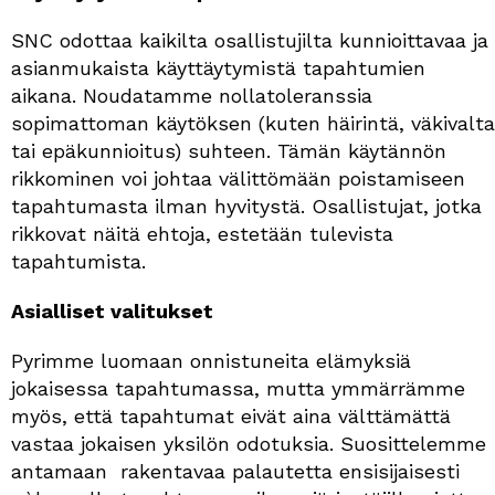
SNC odottaa kaikilta osallistujilta kunnioittavaa ja
asianmukaista käyttäytymistä tapahtumien
aikana. Noudatamme nollatoleranssia
sopimattoman käytöksen (kuten häirintä, väkivalta
tai epäkunnioitus) suhteen. Tämän käytännön
rikkominen voi johtaa välittömään poistamiseen
tapahtumasta ilman hyvitystä. Osallistujat, jotka
rikkovat näitä ehtoja, estetään tulevista
tapahtumista.
Asialliset valitukset
Pyrimme luomaan onnistuneita elämyksiä
jokaisessa tapahtumassa, mutta ymmärrämme
myös, että tapahtumat eivät aina välttämättä
vastaa jokaisen yksilön odotuksia. Suosittelemme
antamaan rakentavaa palautetta ensisijaisesti