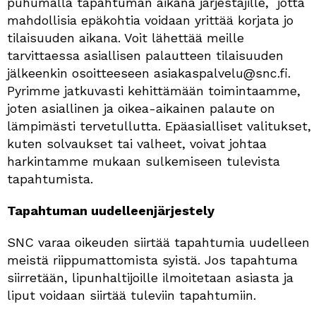
pùhumalla tapahtuman aikana järjestäjille, jotta
mahdollisia epäkohtia voidaan yrittää korjata jo
tilaisuuden aikana. Voit lähettää meille
tarvittaessa asiallisen palautteen tilaisuuden
jälkeenkin osoitteeseen asiakaspalvelu@snc.fi.
Pyrimme jatkuvasti kehittämään toimintaamme,
joten asiallinen ja oikea-aikainen palaute on
lämpimästi tervetullutta. Epäasialliset valitukset,
kuten solvaukset tai valheet, voivat johtaa
harkintamme mukaan sulkemiseen tulevista
tapahtumista.
Tapahtuman uudelleenjärjestely
SNC varaa oikeuden siirtää tapahtumia uudelleen
meistä riippumattomista syistä. Jos tapahtuma
siirretään, lipunhaltijoille ilmoitetaan asiasta ja
liput voidaan siirtää tuleviin tapahtumiin.