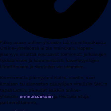
Pääsy osaan online-yhteisön toiminnallisuuksista
Online-yhteisössä ei ole mainoksia. Hopea-
jäsenyys sisältää seuraavat toiminnot: julkaisujen
tykkääminen ja kommentointi, kaveripyyntöjen
lähettäminen ja viesteihin vastaaminen.
Korottamalla jäsenyytesi Kulta-tasolle, saat
ilmaisen tai alennetun pääsylipun virallisiin SNC:n
tapahtumiin, oikeudet kaikkiin online-
yhteisön
ominaisuuksiin
ja loistavia etuja
partnereiltamme.