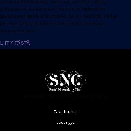
vuorovaikutukseen: viestien lähettämisen,
julkaisujen lisäämisen, kuvien ja videoiden
jakamisen sekä liittymisen SNC-ryhmiin, joiden
jäsenet jakavat kiinnostuksen kohteesi ja
harrastuksesi.
LIITY TÄSTÄ
Helsinki | Tampere | Turku | Oulu
Tapahtumia
Jäsenyys