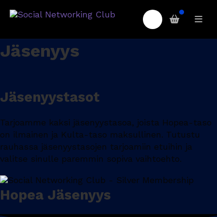
Jäsenyys
Jäsenyystasot
Tarjoamme kaksi jäsenyystasoa, joista Hopea-taso
on ilmainen ja Kulta-taso maksullinen. Tutustu
rauhassa jäsenyystasojen tarjoamiin etuihin ja
valitse sinulle paremmin sopiva vaihtoehto.
Hopea Jäsenyys