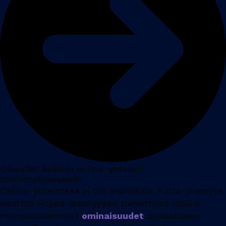
Oikeudet kaikkiin online-yhteisön
toiminnallisuuksiin
Online-yhteisössä ei ole mainoksia. Kulta-jäsenyys
sisältää Hopea-jäsenyyden toimintojen lisäksi
monipuolisemmat
ominaisuudet
sosiaaliseen