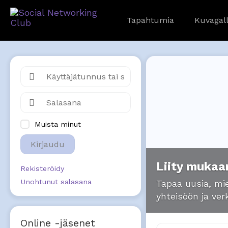
Tapahtumia
Kuvagall
Muista minut
Kirjaudu
Liity mukaa
Rekisteröidy
Unohtunut salasana
Tapaa uusia, mie
yhteisöön ja ver
Online -jäsenet