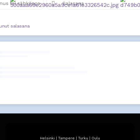
unut salasana
Helsinki | Tampere | Turku | Oulu