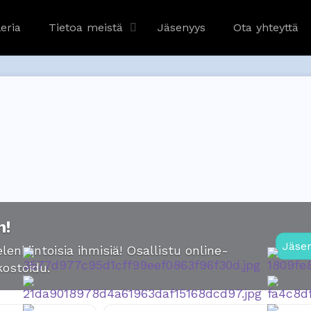
eria
Tietoa meistä
Jäsenyys
Ota yhteyttä
n!
Jäse
lenkiintoisia ihmisiä! Osallistu online-
kostoidu.