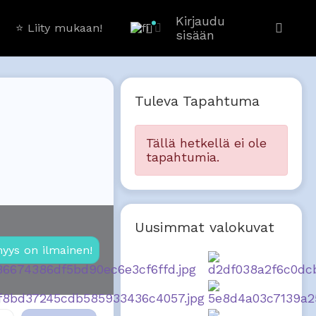
Kirjaudu
⭐️ Liity mukaan!
sisään
Tuleva Tapahtuma
Tällä hetkellä ei ole
tapahtumia.
Uusimmat valokuvat
nyys on ilmainen!