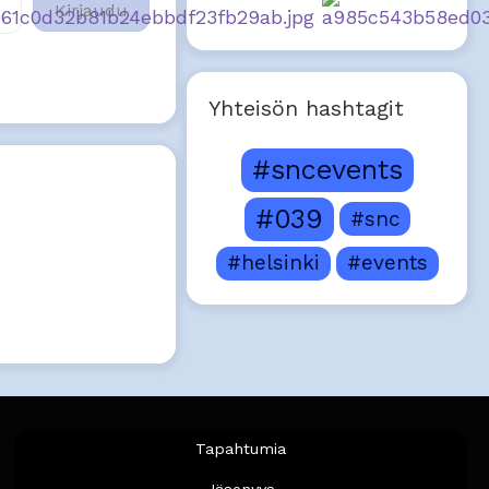
Kirjaudu
Yhteisön hashtagit
#sncevents
#039
#snc
#helsinki
#events
Tapahtumia