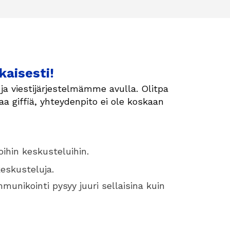
kaisesti!
ja viestijärjestelmämme avulla. Olitpa
a giffiä, yhteydenpito ei ole koskaan
koihin keskusteluihin.
keskusteluja.
munikointi pysyy juuri sellaisina kuin