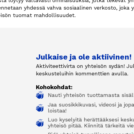
ta löytyy valtavasti ominaisuuksia, jotka tekevät y
etaan yhdessä vahva sosiaalinen verkosto, joka yh
eisön tuomat mahdollisuudet.
Julkaise ja ole aktiivinen!
Aktiviteettivirta on yhteisön sydän! Jul
keskusteluihin kommenttien avulla.
Kohokohdat:
Nauti yhteisön tuottamasta sisäl
Jaa suosikkikuvasi, videosi ja jo
loistaa!
Luo kyselyitä herättääksesi kesku
yhteisö pitää. Kiinnitä tärkeitä vie