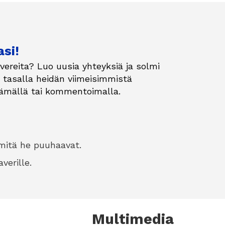
si!
vereita? Luo uusia yhteyksiä ja solmi
n tasalla heidän viimeisimmistä
käämällä tai kommentoimalla.
mitä he puuhaavat.
verille.
Multimedia