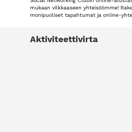
Social Networking Clubin online-alustas
mukaan vilkkaaseen yhteisöömme! Rakenn
monipuoliset tapahtumat ja online-yht
Aktiviteettivirta