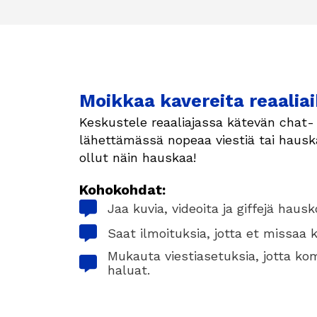
Moikkaa kavereita reaaliai
Keskustele reaaliajassa kätevän chat- 
lähettämässä nopeaa viestiä tai hauska
ollut näin hauskaa!
Kohokohdat:
Jaa kuvia, videoita ja giffejä haus
Saat ilmoituksia, jotta et missaa 
Mukauta viestiasetuksia, jotta kom
haluat.