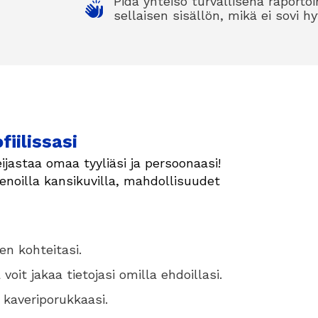
Pidä yhteisö turvallisena raportoin
sellaisen sisällön, mikä ei sovi
iilissasi
eijastaa omaa tyyliäsi ja persoonaasi!
 hienoilla kansikuvilla, mahdollisuudet
en kohteitasi.
voit jakaa tietojasi omilla ehdoillasi.
kaveriporukkaasi.