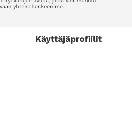
tityökalujen avulla, joilla voit merkitä
 hyvään yhteisöhenkeemme.
Käyttäjäprofiilit