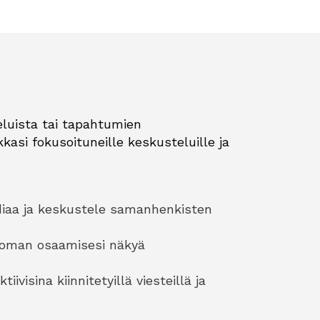
eluista tai tapahtumien
kasi fokusoituneille keskusteluille ja
ediaa ja keskustele samanhenkisten
a oman osaamisesi näkyä
ivisina kiinnitetyillä viesteillä ja