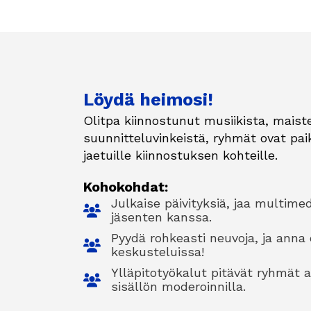
Löydä heimosi!
Olitpa kiinnostunut musiikista, maist
suunnitteluvinkeistä, ryhmät ovat paik
jaetuille kiinnostuksen kohteille.
Kohokohdat:
Julkaise päivityksiä, jaa multim
jäsenten kanssa.
Pyydä rohkeasti neuvoja, ja ann
keskusteluissa!
Ylläpitotyökalut pitävät ryhmät akti
sisällön moderoinnilla.