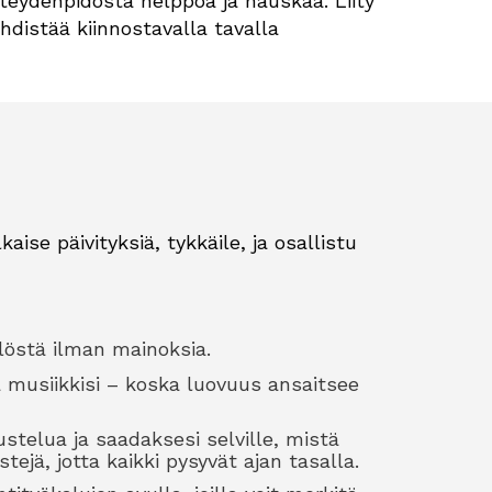
hteydenpidosta helppoa ja hauskaa. Liity
distää kiinnostavalla tavalla
kaise päivityksiä, tykkäile, ja osallistu
löstä ilman mainoksia.
pa musiikkisi – koska luovuus ansaitsee
stelua ja saadaksesi selville, mistä
stejä, jotta kaikki pysyvät ajan tasalla.