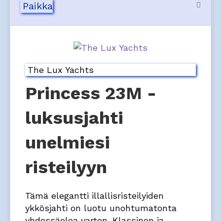
Paikka
The Lux Yachts
Princess 23M -
luksusjahti
unelmiesi
risteilyyn
Tämä elegantti illallisristeilyiden
ykkösjahti on luotu unohtumatonta
yhdessäoloa varten. Klassinen ja