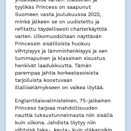
tyylikäs Princess on saapunut
Suomeen vasta joulukuussa 2022,
minkä jälkeen se on uudistettu ja
refitattu täydellisesti charterkäyttöä
varten. Ulkomuodoltaan näyttävän
Princessin sisätiloista huokuu
viihtyisyys ja lämminhenkisyys ja sen
tummapuinen ja klassinen sisustus
henkivät laadukkuutta. Tämän
parempaa jahtia korkeatasoisista
tarjoiluista koostuvaan
illalliselämykseen on vaikea löytää.
Englantilaisvalmisteinen, 75-jalkainen
Princess tarjoaa mahdollisuuden
nauttia luksustunnelmasta niin sisällä
kuin ulkona. Jahdista löytyy niin
viihtyisä taka-, keula- kuin yläkansikin,