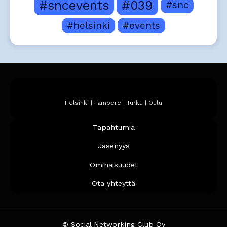
#sncevents
#039
#snc
#helsinki
#events
Helsinki | Tampere | Turku | Oulu
Tapahtumia
Jäsenyys
Ominaisuudet
Ota yhteyttä
© Social Networking Club Oy