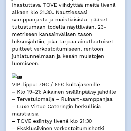
Ihastuttava TOVE viihdyttää meitä livenä
alkaen klo 21.30.. Nauttiessasi
samppanjasta ja maistiaisista, pääset
tutustumaan todella näyttävään, 23-
metriseen kansainvälisen tason
luksusjahtiin, joka tarjoaa ainutlaatuiset
puitteet verkostoitumiseen, rentoon
juhlatunnelmaan ja kesän muistojen
luomiseen.
VIP-lippu: 79€ / 65€ kultajäsenille
– Klo 19–21: Aikainen sisäänpääsy jahdille
– Tervetulomalja – Ruinart-samppanjaa
– Luxe Virtue Cateringin herkullisia
maistiaisia
– TOVE esiintyy livenä klo 21:30
– Eksklusiivinen verkostoitumishetki