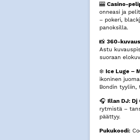
🎰
Casino-peli
onneasi ja pel
– pokeri, black
panoksilla.
📸
360-kuvausp
Astu kuvauspist
suoraan elokuva
❄️
Ice Luge – M
ikoninen juoma 
Bondin tyyliin, 
🎧
Illan DJ: D
rytmistä – tans
päättyy.
Pukukoodi:
Coc