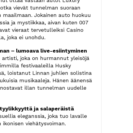
nut ottaa vastaan autot Luxury
, jotka vievät tunnelman suoraan
n maailmaan. Jokainen auto huokuu
ssia ja mystiikkaa, aivan kuten 007
tavat vieraat tervetulleiksi Casino
a, joka ei unohdu.
man – lumoava live-esiintyminen
artisti, joka on hurmannut yleisöjä
mmilla festivaaleilla Husky
ä, loistanut Linnan juhlien solistina
 lukuisia musikaaleja. Hänen äänensä
 nostavat illan tunnelman uudelle
 tyylikkyyttä ja salaperäistä
ellia eleganssia, joka tuo lavalle
 ikonisen viehätysvoiman.