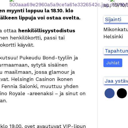
su, 19/10
n myynti loppuu la 18.10. klo
älkeen lippuja voi ostaa ovelta.
Sijainti
Mikonkatu
a ottaa
henkilöllisyystodistus
Helsinki
nen henkilökortti, passi tai
kortti käyvät.
Tapahtum
kutsuu! Pukeudu Bond-tyyliin ja
Juhlat
urmaamaan, sytytä sisäinen
stu maailmaan, jossa glamour ja
avat. Helsingin Casinon ikonen
Jaa ystä
 Fennia Salonki, muuttuu yhden
sino Royale -areenaksi – ja sinut on
an.
n klo 19.00, ovet avautuvat VIP-lipun