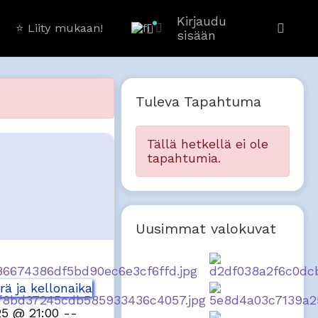
Kirjaudu
⭐️ Liity mukaan!
sisään
Tuleva Tapahtuma
Tällä hetkellä ei ole
tapahtumia.
Uusimmat valokuvat
ä ja kellonaika
/25 @ 21:00
--