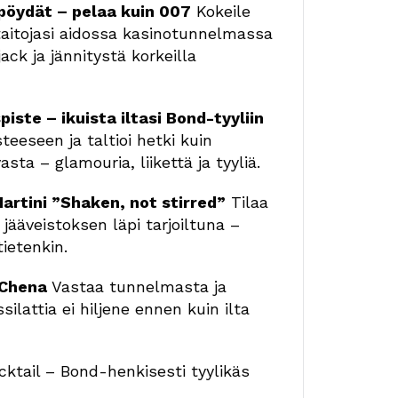
pöydät – pelaa kuin 007
Kokeile
itaitojasi aidossa kasinotunnelmassa
jack ja jännitystä korkeilla
iste – ikuista iltasi Bond-tyyliin
eeseen ja taltioi hetki kuin
sta – glamouria, liikettä ja tyyliä.
artini ”Shaken, not stirred”
Tilaa
jääveistoksen läpi tarjoiltuna –
tietenkin.
j Chena
Vastaa tunnelmasta ja
silattia ei hiljene ennen kuin ilta
ktail – Bond-henkisesti tyylikäs