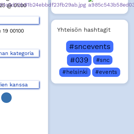
/25 @ 01:00
Yhteisön hashtagit
 19 00100
#sncevents
an kategoria
#039
#snc
#helsinki
#events
vien kanssa