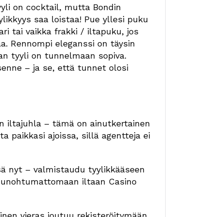
li on cocktail, mutta Bondin
likkyys saa loistaa! Pue yllesi puku
ri tai vaikka frakki / iltapuku, jos
a. Rennompi eleganssi on täysin
han tyyli on tunnelmaan sopiva.
enne – ja se, että tunnet olosi
n iltajuhla – tämä on ainutkertainen
a paikkasi ajoissa, sillä agentteja ei
ä nyt – valmistaudu tyylikkääseen
 unohtumattomaan iltaan Casino
inen vieras joutuu rekisteröitymään