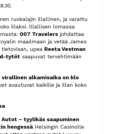
8.30.
en ruokalajin illallinen, ja varattu
ko illaksi. Illallisen lomassa
elmasta:
007 Travelers
johdattaa
Royalin maailmaan ja vetää James
 tietovisan, upea
Reeta Vestman
d-tytöt
saapuvat tervehtimään
irallinen alkamisaika on klo
ovet avautuvat kaikille ja illan koko
sa
 Autot – tyylikäs saapuminen
tin hengessä
Helsingin Casinolle