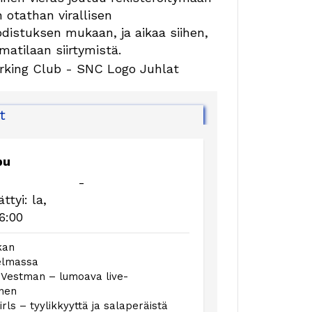
n otathan virallisen
odistuksen mukaan, ja aikaa siihen,
atilaan siirtymistä.
t
pu
-
ättyi:
la,
6:00
kan
jelmassa
 Vestman – lumoava live-
inen
irls – tyylikkyyttä ja salaperäistä