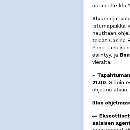
ostaneille klo 1
Alkumalja, kolm
istumapaikka ko
nautitaan ohj
teidät Casino 
Bond -aiheisen
esiintyy, ja
Bon
vieraita.
–
Tapahtuman v
21.00
. Silloin 
ohjelma alkaa.
Illan ohjelmas
🚗
Eksoottiset
salaisen agen