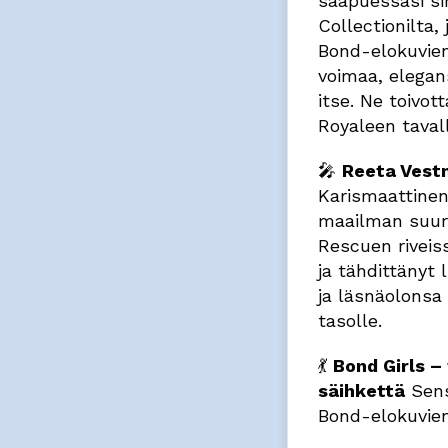
saapuessasi si
Collectionilta
Bond-elokuvie
voimaa, elegan
itse. Ne toivot
Royaleen tavall
🎤
Reeta Vest
Karismaattinen 
maailman suuri
Rescuen riveiss
ja tähdittänyt
ja läsnäolonsa
tasolle.
💃
Bond Girls –
säihkettä
Sensu
Bond-elokuvien