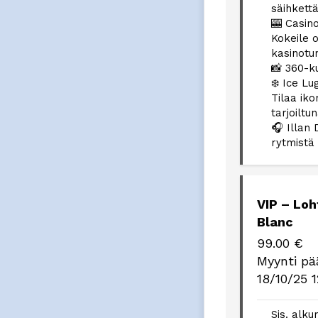
säihkett
🎰 Casin
Kokeile o
kasinot
📸 360-ku
❄️ Ice Lu
Tilaa iko
tarjoiltu
🎧 Illan
rytmistä
VIP – Loh
Blanc
99.00
€
Myynti pä
18/10/25 1
Sis. alku