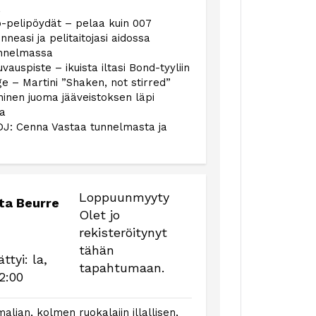
ä
o-pelipöydät – pelaa kuin 007
nneasi ja pelitaitojasi aidossa
unnelmassa
vauspiste – ikuista iltasi Bond-tyyliin
ge – Martini ”Shaken, not stirred”
ninen juoma jääveistoksen läpi
na
 DJ: Cenna Vastaa tunnelmasta ja
Loppuunmyyty
ta Beurre
Olet jo
rekisteröitynyt
tähän
ättyi:
la,
tapahtumaan.
2:00
maljan, kolmen ruokalajin illallisen,