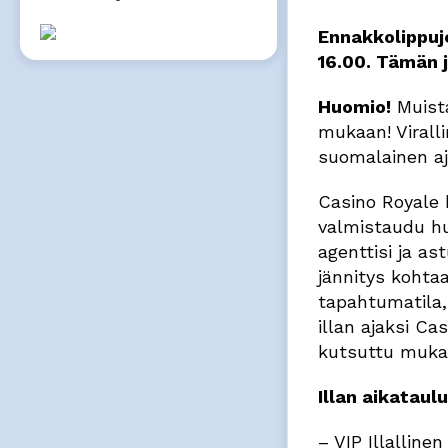
Ennakkolippuje
16.00. Tämän j
Huomio!
Muist
mukaan! Viralli
suomalainen ajo
Casino Royale 
valmistaudu h
agenttisi ja a
jännitys kohta
tapahtumatila,
illan ajaksi Ca
kutsuttu muka
Illan aikataulu
– VIP Illalline