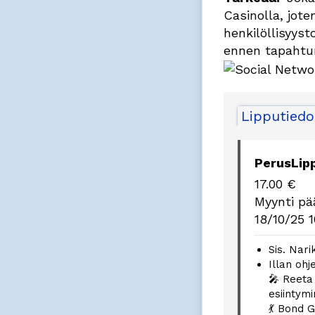
Casinolla, jote
henkilöllisyyst
ennen tapahtum
Lipputiedo
PerusLip
17.00
€
Myynti pä
18/10/25 1
Sis. Nari
Illan oh
🎤 Reeta
esiintym
💃 Bond G