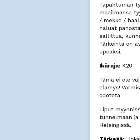
Tapahtuman tyy
maailmassa tyy
/ mekko / haala
haluat panosta
sallittua, kun
Tärkeintä on as
upeaksi.
Ikäraja:
K20
Tämä ei ole vai
elämys! Varmist
odoteta.
Liput myynniss
tunnelmaan ja
Helsingissä.
Tärkeää:
Joka