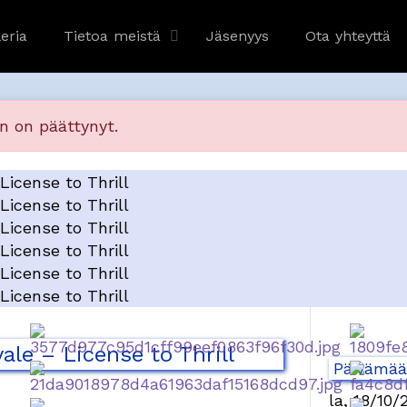
eria
Tietoa meistä
Jäsenyys
Ota yhteyttä
n on päättynyt.
ale – License to Thrill
Päivämäär
la, 18/10