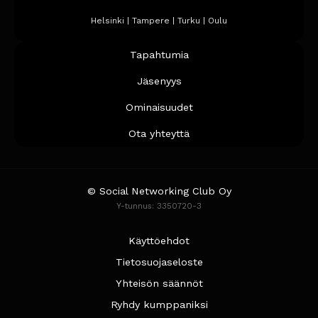
Helsinki | Tampere | Turku | Oulu
Tapahtumia
Jäsenyys
Ominaisuudet
Ota yhteyttä
© Social Networking Club Oy
Y-tunnus: 3350720-3
Käyttöehdot
Tietosuojaseloste
Yhteisön säännöt
Ryhdy kumppaniksi