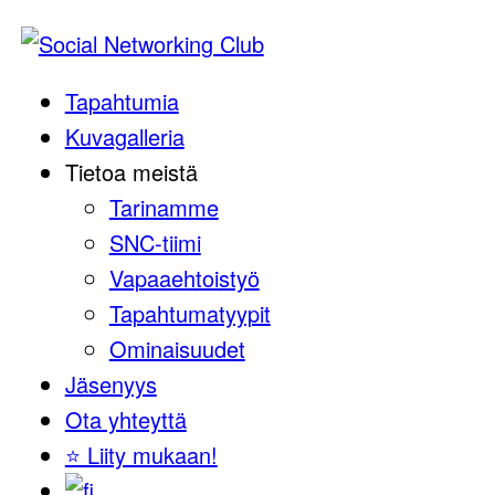
Tapahtumia
Kuvagalleria
Tietoa meistä
Tarinamme
SNC-tiimi
Vapaaehtoistyö
Tapahtumatyypit
Ominaisuudet
Jäsenyys
Ota yhteyttä
⭐️ Liity mukaan!