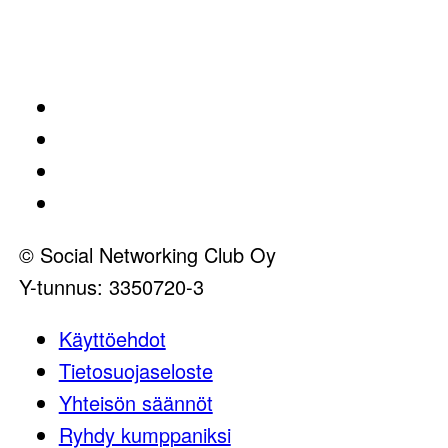
Tapahtumia
Jäsenyys
Ominaisuudet
Ota yhteyttä
© Social Networking Club Oy
Y-tunnus: 3350720-3
Käyttöehdot
Tietosuojaseloste
Yhteisön säännöt
Ryhdy kumppaniksi