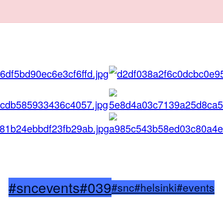
#sncevents
#039
#snc
#helsinki
#events