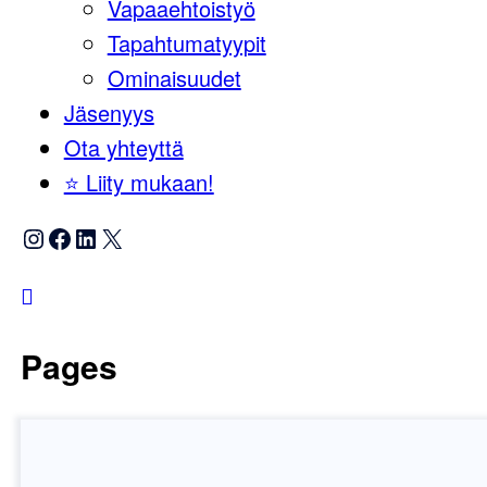
Vapaaehtoistyö
Tapahtumatyypit
Ominaisuudet
Jäsenyys
Ota yhteyttä
⭐️ Liity mukaan!
Instagram
Facebook
LinkedIn
X
Pages