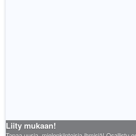
Liity mukaan!
Tapaa uusia, mielenkiintoisia ihmisiä! Osallistu o