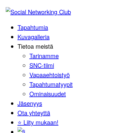
Tapahtumia
Kuvagalleria
Tietoa meistä
Tarinamme
SNC-tiimi
Vapaaehtoistyö
Tapahtumatyypit
Ominaisuudet
Jäsenyys
Ota yhteyttä
⭐️ Liity mukaan!