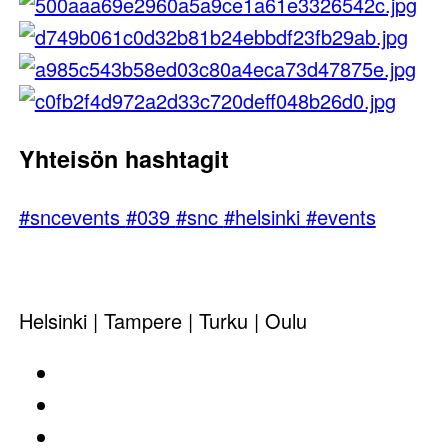
Yhteisön hashtagit
#sncevents
#039
#snc
#helsinki
#events
Helsinki | Tampere | Turku | Oulu
Tapahtumia
Jäsenyys
Ominaisuudet