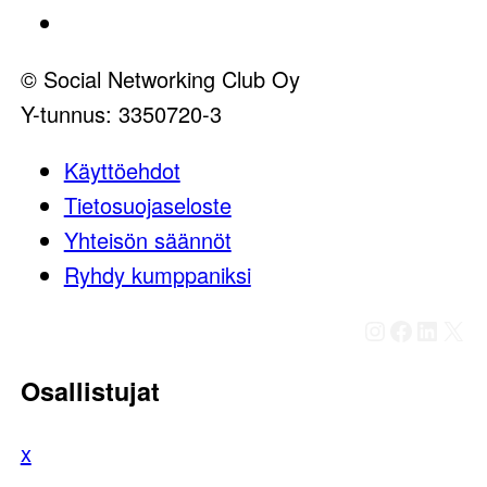
Ota yhteyttä
© Social Networking Club Oy
Y-tunnus: 3350720-3
Käyttöehdot
Tietosuojaseloste
Yhteisön säännöt
Ryhdy kumppaniksi
Instagram
Faceboo
Linked
X
Osallistujat
x