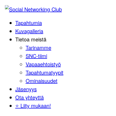
Tapahtumia
Kuvagalleria
Tietoa meistä
Tarinamme
SNC-tiimi
Vapaaehtoistyö
Tapahtumatyypit
Ominaisuudet
Jäsenyys
Ota yhteyttä
⭐️ Liity mukaan!