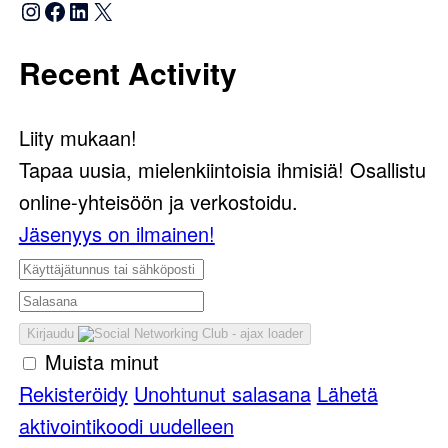
Instagram
Facebook
LinkedIn
X
Recent Activity
Liity mukaan!
Tapaa uusia, mielenkiintoisia ihmisiä! Osallistu
online-yhteisöön ja verkostoidu.
Jäsenyys on ilmainen!
Kirjaudu
Muista minut
Rekisteröidy
Unohtunut salasana
Lähetä
aktivointikoodi uudelleen